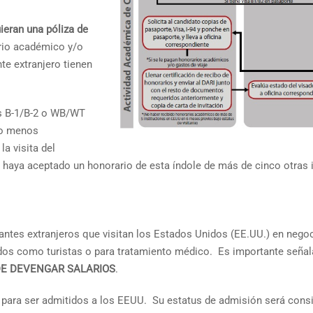
eran una póliza de
rio académico y/o
te extranjero tienen
us B-1/B-2 o WB/WT
 o menos
a visita del
no haya aceptado un honorario de esta índole de más de cinco otras 
itantes extranjeros que visitan los Estados Unidos (EE.UU.) en nego
idos como turistas o para tratamiento médico. Es importante señala
E DEVENGAR SALARIOS
.
 para ser admitidos a los EEUU. Su estatus de admisión será consi