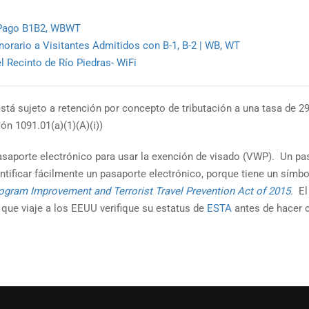
 Pago B1B2, WBWT
orario a Visitantes Admitidos con B-1, B-2 | WB, WT
l Recinto de Río Piedras- WiFi
tá sujeto a retención por concepto de tributación a una tasa de 2
ón 1091.01(a)(1)(A)(i))
n pasaporte electrónico para usar la exención de visado (VWP). Un 
tificar fácilmente un pasaporte electrónico, porque tiene un símbo
ogram Improvement and Terrorist Travel Prevention Act of 2015
. E
ue viaje a los EEUU verifique su estatus de
ESTA
antes de hacer c