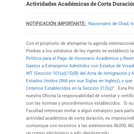
Actividades Académicas de Corta Duraci
NOTIFICACIÓN IMPORTANTE:
Nacionales de Chad, Irá
Con el propósito de atemperar la agenda internacional
Piedras a los estatutos de ley vigente se estableció l
Política para el Pago de Honorario Académico y Ree
Gastos a Extranjeros Admitidos con Estatus de Visado
WT (Sección 101(a)(15)(B) del Acta de Inmigración y 
Estados Unidos (INA por sus Siglas en Inglés)), y qu
Criterios Establecidos en la Sección 212(q)”
. Esta Pol
nuestra Oficina la responsabilidad de orientar y certif
con las normas y procedimientos establecidos. Si s
Facultad interesan invitar a algún extranjero para part
actividad académica de corta duración, es imprescind
comunique con nosotros a las extensiones 86200, 862
un correo electrónico a info.dari@upr.edu.