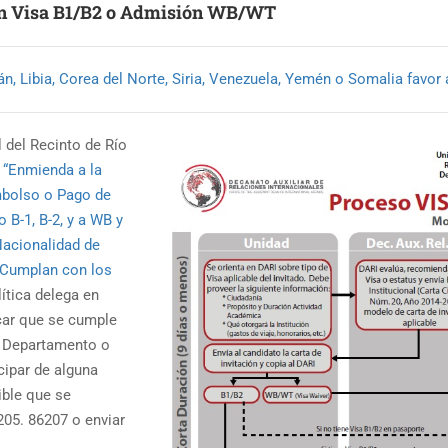
ón Visa B1/B2 o Admisión WB/WT
n, Libia, Corea del Norte, Siria, Venezuela, Yemén o Somalia favor 
 del Recinto de Río
a
“Enmienda a la
mbolso o Pago de
 B-1, B-2, y a WB y
Nacionalidad de
e Cumplan con los
ítica delega en
icar que se cumple
u Departamento o
icipar de alguna
ible que se
05. 86207 o enviar