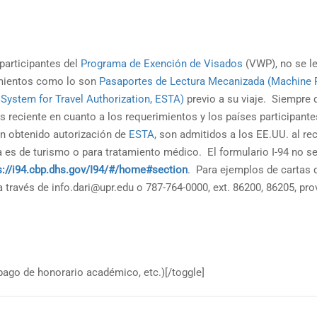
 participantes del
Programa de Exención de Visados
(VWP), no se le
imientos como lo son
Pasaportes de Lectura Mecanizada (Machine 
 System for Travel Authorization, ESTA)
previo a su viaje. Siempre d
s reciente en cuanto a los requerimientos y los países participan
an obtenido autorización de
ESTA
, son admitidos a los EE.UU. al re
ta es de turismo o para tratamiento médico. El formulario I-94 no se
s://i94.cbp.dhs.gov/I94/#/home#section
. Para ejemplos de cartas d
a través de info.dari@upr.edu o 787-764-0000, ext. 86200, 86205, pr
pago de honorario académico, etc.)[/toggle]