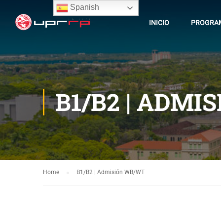
Spanish
INICIO
PROGRAM
B1/B2 | ADMI
Home
B1/B2 | Admisión WB/WT